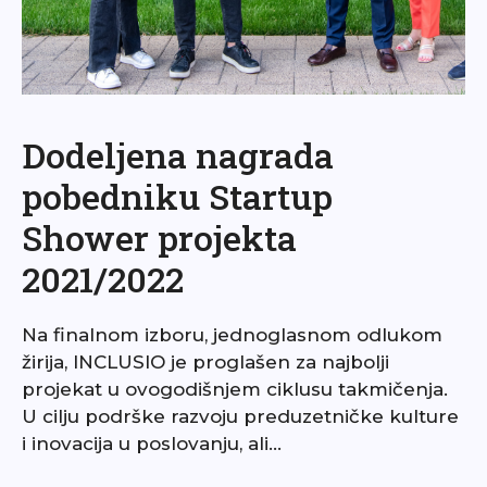
Dodeljena nagrada
pobedniku Startup
Shower projekta
2021/2022
Na finalnom izboru, jednoglasnom odlukom
žirija, INCLUSIO je proglašen za najbolji
projekat u ovogodišnjem ciklusu takmičenja.
U cilju podrške razvoju preduzetničke kulture
i inovacija u poslovanju, ali…