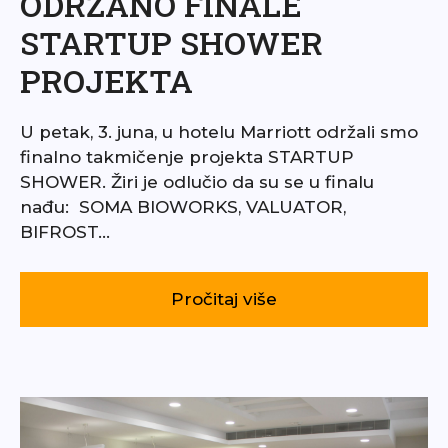
ODRŽANO FINALE
STARTUP SHOWER
PROJEKTA
U petak, 3. juna, u hotelu Marriott održali smo
finalno takmičenje projekta STARTUP
SHOWER. Žiri je odlučio da su se u finalu
nađu: SOMA BIOWORKS, VALUATOR,
BIFROST…
Pročitaj više