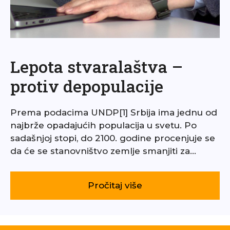
Lepota stvaralaštva –
protiv depopulacije
Prema podacima UNDP[1] Srbija ima jednu od
najbrže opadajućih populacija u svetu. Po
sadašnjoj stopi, do 2100. godine procenjuje se
da će se stanovništvo zemlje smanjiti za…
Pročitaj više